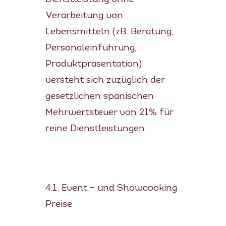
Mallorca
Verarbeitung von
Lebensmitteln (zB. Beratung,
KOCHBUCH
Personaleinführung,
Produktpräsentation)
PRIVATKÖCHIN
versteht sich zuzüglich der
SPECIALS
gesetzlichen spanischen
Mehrwertsteuer von 21% für
MEHRTAGES PAKETE
KONTAKT
reine Dienstleistungen.
EVENTS
BLOG
FOOD TOUREN
ÜBER UNS
4.1. Event – und Showcooking
Preise
GESCHICHTE