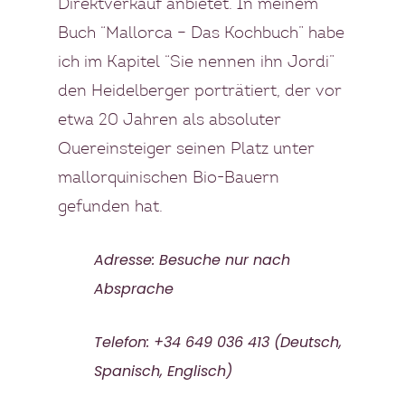
Direktverkauf anbietet. In meinem
Mallorca
Buch “Mallorca – Das Kochbuch”
habe
ich im Kapitel “Sie nennen ihn Jordi”
KOCHBUCH
den Heidelberger porträtiert, der vor
etwa 20 Jahren als absoluter
PRIVATKÖCHIN
Quereinsteiger seinen Platz unter
SPECIALS
mallorquinischen Bio-Bauern
gefunden hat.
MEHRTAGES PAKETE
KONTAKT
EVENTS
BLOG
Adresse: Besuche nur nach
Absprache
FOOD TOUREN
ÜBER UNS
Telefon: +34 ‭649 036 413‬ (Deutsch,
Spanisch, Englisch)
GESCHICHTE