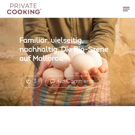
Hit enter to search or ESC to close
Familiär, vielseitig,
nachhaltig. Die Bio-Szene
auf Mallorca
3
No Comments