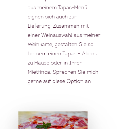
Mallorca
aus meinem Tapas-Menü
eignen sich auch zur
KOCHBUCH
Lieferung. Zusammen mit
einer Weinauswahl aus meiner
PRIVATKÖCHIN
Weinkarte, gestalten Sie so
SPECIALS
bequem einen Tapas – Abend
zu Hause oder in Ihrer
MEHRTAGES PAKETE
KONTAKT
Mietfinca. Sprechen Sie mich
EVENTS
gerne auf diese Option an.
BLOG
FOOD TOUREN
ÜBER UNS
GESCHICHTE