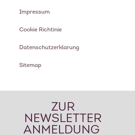
PRIVATKÖCHIN
Impressum
SPECIALS
Cookie Richtinie
MEHRTAGES PAKETE
KONTAKT
Datenschutzerklarung
EVENTS
BLOG
Sitemap
FOOD TOUREN
ÜBER UNS
GESCHICHTE
ZUR
MEIN GÄSTEBUCH
NEWSLETTER
PRESSE & MEDIEN
ANMELDUNG