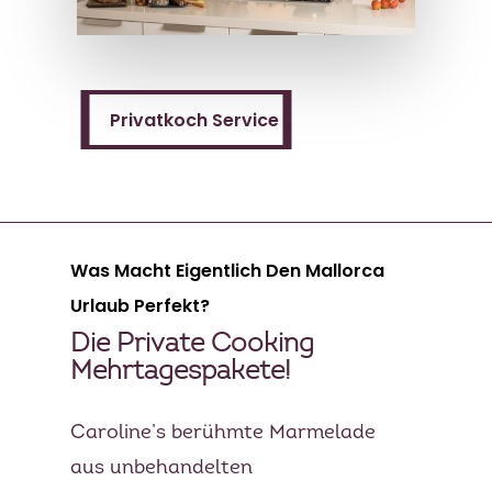
Mallorca
KOCHBUCH
Privatkoch Service
Privatkoch Service
PRIVATKÖCHIN
SPECIALS
MEHRTAGES PAKETE
KONTAKT
Was Macht Eigentlich Den Mallorca
EVENTS
Urlaub Perfekt?
BLOG
Die Private Cooking
FOOD TOUREN
Mehrtagespakete!
ÜBER UNS
Caroline’s berühmte Marmelade
GESCHICHTE
aus unbehandelten