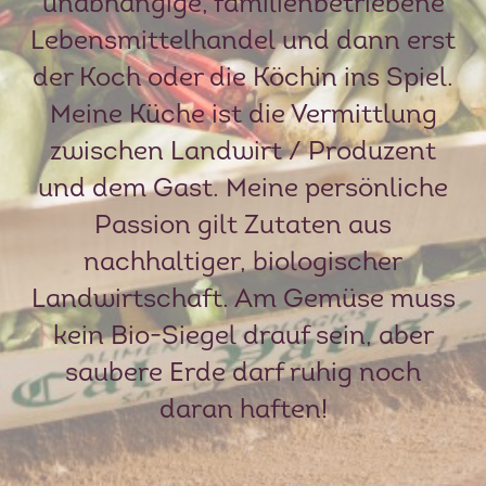
unabhängige, familienbetriebene
Lebensmittelhandel und dann erst
der Koch oder die Köchin ins Spiel.
Meine Küche ist die Vermittlung
zwischen Landwirt / Produzent
und dem Gast. Meine persönliche
Passion gilt Zutaten aus
nachhaltiger, biologischer
Landwirtschaft. Am Gemüse muss
kein Bio-Siegel drauf sein, aber
saubere Erde darf ruhig noch
daran haften!