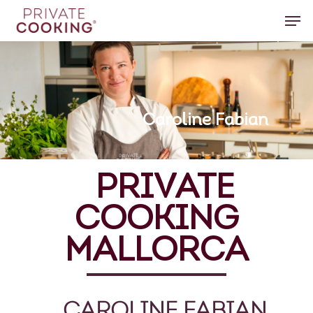
Hit enter to search or ESC to close
Caroline
Fabian
PRIVATE
COOKING
MALLORCA
CAROLINE
FABIAN