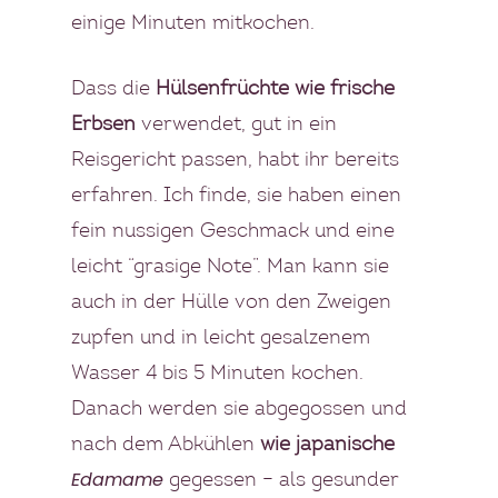
EVENTS
BLOG
einige Minuten mitkochen.
FOOD TOUREN
Dass die
Hülsenfrüchte wie frische
ÜBER UNS
Erbsen
verwendet, gut in ein
Reisgericht passen, habt ihr bereits
GESCHICHTE
erfahren. Ich finde, sie haben einen
MEIN GÄSTEBUCH
fein nussigen Geschmack und eine
leicht “grasige Note”. Man kann sie
PRESSE & MEDIEN
auch in der Hülle von den Zweigen
PRODUZENTEN
zupfen und in leicht gesalzenem
Wasser 4 bis 5 Minuten kochen.
MENÜBEISPIELE
Danach werden sie abgegossen und
FOTOGALERIE
nach dem Abkühlen
wie japanische
Edamame
gegessen – als gesunder