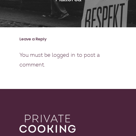
Leave a Reply
You must be
logged in
to post a
comment.