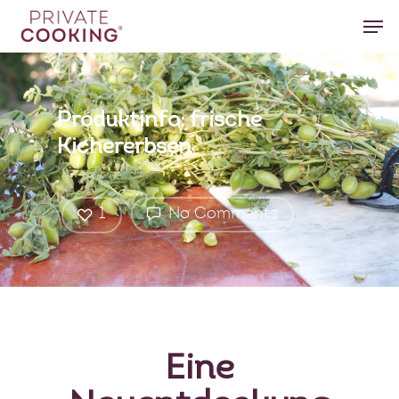
Hit enter to search or ESC to close
Produktinfo: frische
Kichererbsen
1
No Comments
Eine