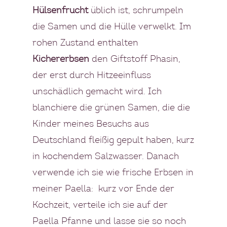
Hülsenfrucht
üblich ist, schrumpeln
die Samen und die Hülle verwelkt. Im
rohen Zustand enthalten
Kichererbsen
den Giftstoff Phasin,
der erst durch Hitzeeinfluss
Private Cooking
unschädlich gemacht wird. Ich
Mallorca
blanchiere die grünen Samen, die die
Kinder meines Besuchs aus
KOCHBUCH
Deutschland fleißig gepult haben, kurz
in kochendem Salzwasser. Danach
PRIVATKÖCHIN
verwende ich sie wie frische Erbsen in
SPECIALS
meiner Paella: kurz vor Ende der
Kochzeit, verteile ich sie auf der
MEHRTAGES PAKETE
KONTAKT
Paella Pfanne und lasse sie so noch