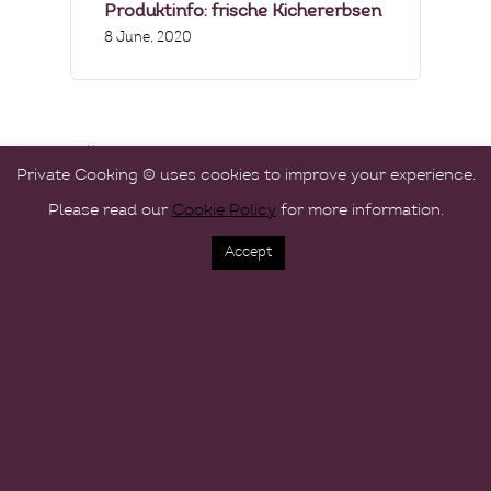
Produktinfo: frische Kichererbsen
8 June, 2020
Archives
Private Cooking © uses cookies to improve your experience.
June 2020
Please read our
Cookie Policy
for more information.
May 2020
Accept
April 2020
March 2020
January 2020
November 2019
October 2019