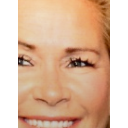
FOOD TOUREN
ÜBER UNS
GESCHICHTE
MEIN GÄSTEBUCH
PRESSE & MEDIEN
PRODUZENTEN
MENÜBEISPIELE
FOTOGALERIE
NEWSLETTER
FAQS