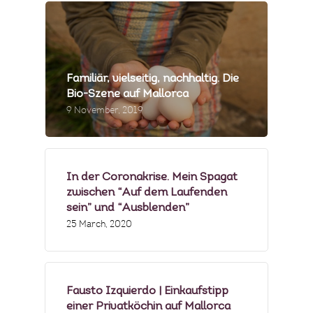
PRESSE & MEDIEN
PRODUZENTEN
Familiär, vielseitig, nachhaltig. Die
MENÜBEISPIELE
Bio-Szene auf Mallorca
9 November, 2019
FOTOGALERIE
NEWSLETTER
In der Coronakrise. Mein Spagat
zwischen “Auf dem Laufenden
FAQS
sein” und “Ausblenden”
25 March, 2020
Fausto Izquierdo | Einkaufstipp
einer Privatköchin auf Mallorca