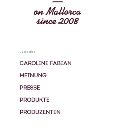
KOCHBUCH
PRIVATKÖCHIN
SPECIALS
Categories
MEHRTAGES PAKETE
KONTAKT
CAROLINE FABIAN
EVENTS
MEINUNG
BLOG
FOOD TOUREN
PRESSE
PRODUKTE
ÜBER UNS
PRODUZENTEN
GESCHICHTE
MEIN GÄSTEBUCH