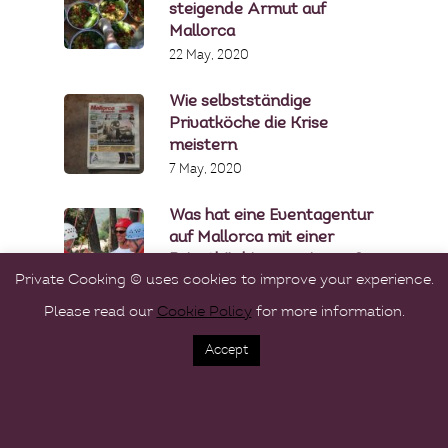
steigende Armut auf
Mallorca
22 May, 2020
Wie selbstständige
Privatköche die Krise
meistern
7 May, 2020
Was hat eine Eventagentur
auf Mallorca mit einer
Privatköchin gemeinsam?
Private Cooking © uses cookies to improve your experience.
16 April, 2020
Please read our
Cookie Policy
for more information.
Accept