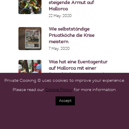
steigende Armut auf
Mallorca
22 May, 2020
Wie selbstständige
Privatköche die Krise
meistern
7 May, 2020
Was hat eine Eventagentur
auf Mallorca mit einer
Privatköchin gemeinsam?
Private Cooking © uses cookies to improve your experience.
16 April, 2020
Please read our
Cookie Policy
for more information.
Accept