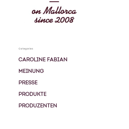
KOCHBUCH
PRIVATKÖCHIN
SPECIALS
Categories
MEHRTAGES PAKETE
KONTAKT
CAROLINE FABIAN
EVENTS
MEINUNG
BLOG
FOOD TOUREN
PRESSE
PRODUKTE
ÜBER UNS
PRODUZENTEN
GESCHICHTE
MEIN GÄSTEBUCH