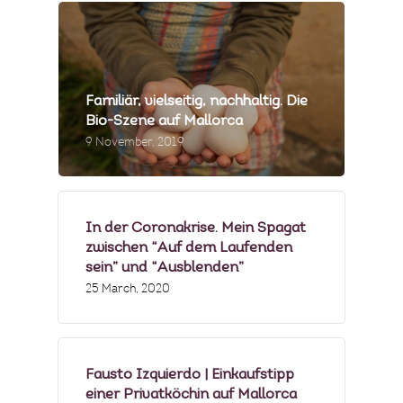
PRESSE & MEDIEN
PRODUZENTEN
Familiär, vielseitig, nachhaltig. Die
MENÜBEISPIELE
Bio-Szene auf Mallorca
9 November, 2019
FOTOGALERIE
NEWSLETTER
In der Coronakrise. Mein Spagat
zwischen “Auf dem Laufenden
FAQS
sein” und “Ausblenden”
25 March, 2020
Fausto Izquierdo | Einkaufstipp
einer Privatköchin auf Mallorca