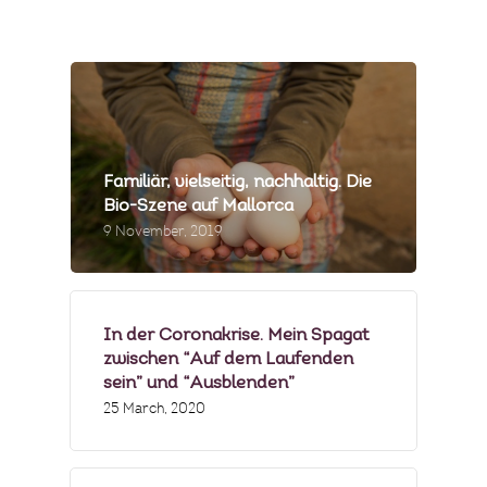
MEIN GÄSTEBUCH
PRESSE & MEDIEN
PRODUZENTEN
MENÜBEISPIELE
Familiär, vielseitig, nachhaltig. Die
Bio-Szene auf Mallorca
FOTOGALERIE
9 November, 2019
NEWSLETTER
FAQS
In der Coronakrise. Mein Spagat
zwischen “Auf dem Laufenden
sein” und “Ausblenden”
25 March, 2020