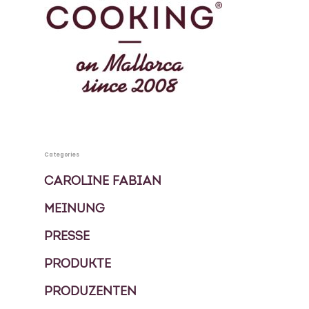
Mallorca
KOCHBUCH
PRIVATKÖCHIN
SPECIALS
MEHRTAGES PAKETE
KONTAKT
Categories
EVENTS
CAROLINE FABIAN
BLOG
MEINUNG
FOOD TOUREN
PRESSE
ÜBER UNS
PRODUKTE
GESCHICHTE
PRODUZENTEN