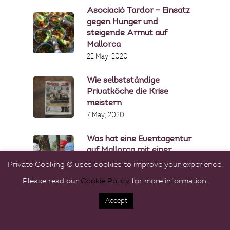
Asociació Tardor – Einsatz
gegen Hunger und
steigende Armut auf
Mallorca
22 May, 2020
Wie selbstständige
Privatköche die Krise
meistern
7 May, 2020
Was hat eine Eventagentur
auf Mallorca mit einer
Privatköchin gemeinsam?
Private Cooking © uses cookies to improve your experience.
16 April, 2020
Please read our
Cookie Policy
for more information.
Accept