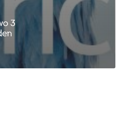
wo 3
den