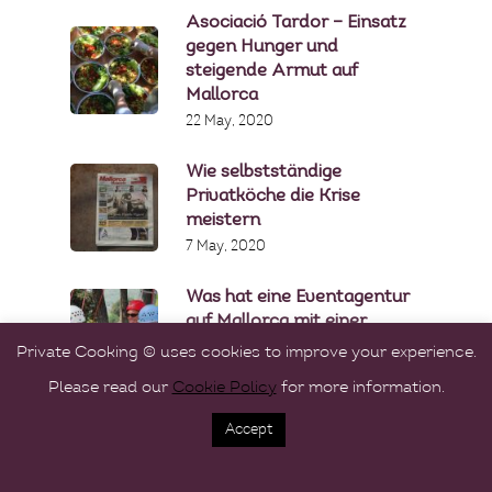
Asociació Tardor – Einsatz
gegen Hunger und
steigende Armut auf
Mallorca
22 May, 2020
Wie selbstständige
Privatköche die Krise
meistern
7 May, 2020
Was hat eine Eventagentur
auf Mallorca mit einer
Privatköchin gemeinsam?
Private Cooking © uses cookies to improve your experience.
16 April, 2020
Please read our
Cookie Policy
for more information.
Accept