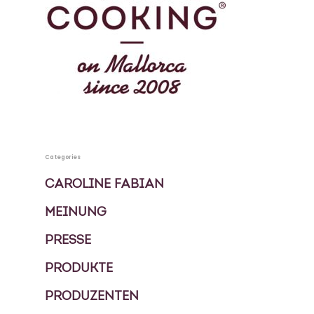
Mallorca
KOCHBUCH
PRIVATKÖCHIN
SPECIALS
MEHRTAGES PAKETE
KONTAKT
Categories
EVENTS
CAROLINE FABIAN
BLOG
MEINUNG
FOOD TOUREN
PRESSE
ÜBER UNS
PRODUKTE
GESCHICHTE
PRODUZENTEN