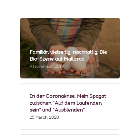
MEIN GÄSTEBUCH
PRESSE & MEDIEN
PRODUZENTEN
MENÜBEISPIELE
Familiär, vielseitig, nachhaltig. Die
Bio-Szene auf Mallorca
FOTOGALERIE
9 November, 2019
NEWSLETTER
FAQS
In der Coronakrise. Mein Spagat
zwischen “Auf dem Laufenden
sein” und “Ausblenden”
25 March, 2020