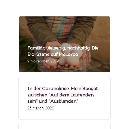
MEIN GÄSTEBUCH
PRESSE & MEDIEN
PRODUZENTEN
MENÜBEISPIELE
Familiär, vielseitig, nachhaltig. Die
Bio-Szene auf Mallorca
FOTOGALERIE
9 November, 2019
NEWSLETTER
FAQS
In der Coronakrise. Mein Spagat
zwischen “Auf dem Laufenden
sein” und “Ausblenden”
25 March, 2020