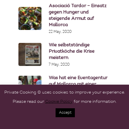
Asociació Tardor – Einsatz
gegen Hunger und
steigende Armut auf
Mallorca
22 May, 2020
Wie selbstständige
Privatköche die Krise
meistern
7 May, 2020
Was hat eine Eventagentur
auf Mallorca mit einer
Privatköchin gemeinsam?
Private Cooking © uses cookies to improve your experience.
16 April, 2020
Please read our
Cookie Policy
for more information.
Accept