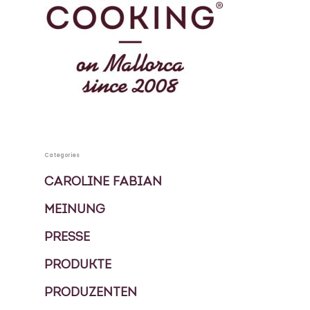
Mallorca
KOCHBUCH
PRIVATKÖCHIN
SPECIALS
MEHRTAGES PAKETE
KONTAKT
Categories
EVENTS
CAROLINE FABIAN
BLOG
MEINUNG
FOOD TOUREN
PRESSE
ÜBER UNS
PRODUKTE
GESCHICHTE
PRODUZENTEN