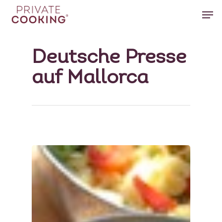
Deutsche Presse
Hit enter to search or ESC to close
auf Mallorca