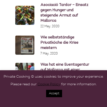
Asociació Tardor – Einsatz
gegen Hunger und
steigende Armut auf
Mallorca
22 May, 2020
Wie selbstständige
Privatköche die Krise
meistern
7 May, 2020
Was hat eine Eventagentur
auf Mallorca mit einer
Privatköchin gemeinsam?
Private Cooking © uses cookies to improve your experience.
16 April, 2020
Please read our
Cookie Policy
for more information.
Accept