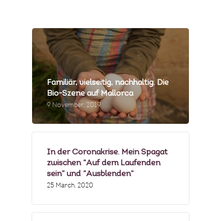
MEIN GÄSTEBUCH
PRESSE & MEDIEN
PRODUZENTEN
MENÜBEISPIELE
Familiär, vielseitig, nachhaltig. Die
Bio-Szene auf Mallorca
FOTOGALERIE
9 November, 2019
NEWSLETTER
FAQS
In der Coronakrise. Mein Spagat
zwischen “Auf dem Laufenden
sein” und “Ausblenden”
25 March, 2020