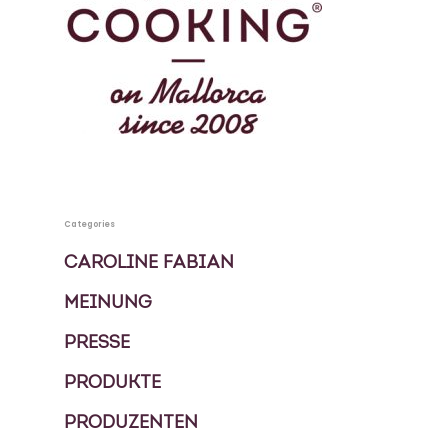
Mallorca
KOCHBUCH
PRIVATKÖCHIN
SPECIALS
MEHRTAGES PAKETE
KONTAKT
Categories
EVENTS
CAROLINE FABIAN
BLOG
MEINUNG
FOOD TOUREN
PRESSE
ÜBER UNS
PRODUKTE
GESCHICHTE
PRODUZENTEN