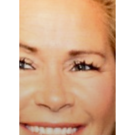
FOOD TOUREN
ÜBER UNS
GESCHICHTE
MEIN GÄSTEBUCH
PRESSE & MEDIEN
PRODUZENTEN
MENÜBEISPIELE
FOTOGALERIE
NEWSLETTER
FAQS