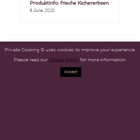
Produktinfo: frische Kichererbsen
8 June, 2020
Archives
Private Cooking © uses cookies to improve your experience.
June 2020
Please read our
Cookie Policy
for more information.
May 2020
Accept
April 2020
March 2020
January 2020
November 2019
October 2019