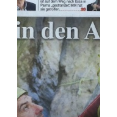
FOOD TOUREN
ÜBER UNS
GESCHICHTE
MEIN GÄSTEBUCH
PRESSE & MEDIEN
PRODUZENTEN
MENÜBEISPIELE
FOTOGALERIE
NEWSLETTER
FAQS