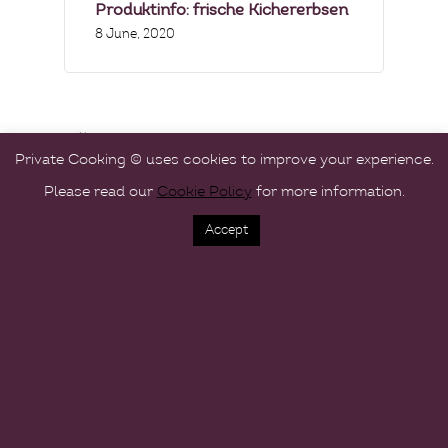
Produktinfo: frische Kichererbsen
8 June, 2020
Archives
Private Cooking © uses cookies to improve your experience.
June 2020
Please read our
Cookie Policy
for more information.
May 2020
Accept
April 2020
March 2020
January 2020
November 2019
October 2019