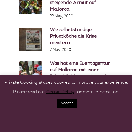
steigende Armut auf
Mallorca
22 May, 2020
Wie selbstständige
Privatköche die Krise
meistern
7 May, 2020
Was hat eine Eventagentur
auf Mallorca mit einer
Privatköchin gemeinsam?
Private Cooking © uses cookies to improve your experience.
16 April, 2020
Please read our
Cookie Policy
for more information.
Accept