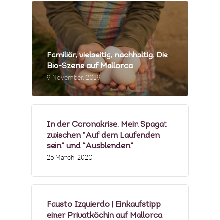
PRESSE & MEDIEN
PRODUZENTEN
Familiär, vielseitig, nachhaltig. Die
MENÜBEISPIELE
Bio-Szene auf Mallorca
9 November, 2019
FOTOGALERIE
NEWSLETTER
In der Coronakrise. Mein Spagat
zwischen “Auf dem Laufenden
FAQS
sein” und “Ausblenden”
25 March, 2020
Fausto Izquierdo | Einkaufstipp
einer Privatköchin auf Mallorca