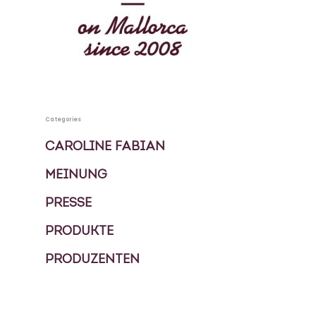
KOCHBUCH
PRIVATKÖCHIN
SPECIALS
Categories
MEHRTAGES PAKETE
KONTAKT
CAROLINE FABIAN
EVENTS
MEINUNG
BLOG
FOOD TOUREN
PRESSE
PRODUKTE
ÜBER UNS
PRODUZENTEN
GESCHICHTE
MEIN GÄSTEBUCH