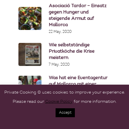
Asociació Tardor – Einsatz
gegen Hunger und
steigende Armut auf
Mallorca
22 May, 2020
Wie selbstständige
Privatköche die Krise
meistern
7 May, 2020
Was hat eine Eventagentur
auf Mallorca mit einer
Privatköchin gemeinsam?
Private Cooking © uses cookies to improve your experience.
16 April, 2020
Please read our
Cookie Policy
for more information.
Accept