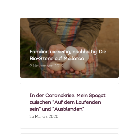
MEIN GÄSTEBUCH
PRESSE & MEDIEN
PRODUZENTEN
MENÜBEISPIELE
Familiär, vielseitig, nachhaltig. Die
Bio-Szene auf Mallorca
FOTOGALERIE
9 November, 2019
NEWSLETTER
FAQS
In der Coronakrise. Mein Spagat
zwischen “Auf dem Laufenden
sein” und “Ausblenden”
25 March, 2020