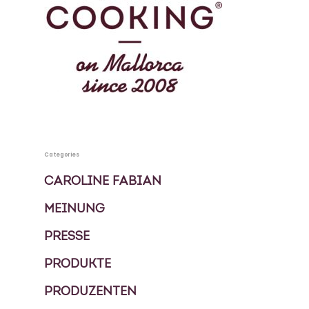
Mallorca
KOCHBUCH
PRIVATKÖCHIN
SPECIALS
MEHRTAGES PAKETE
KONTAKT
Categories
EVENTS
CAROLINE FABIAN
BLOG
MEINUNG
FOOD TOUREN
PRESSE
ÜBER UNS
PRODUKTE
GESCHICHTE
PRODUZENTEN