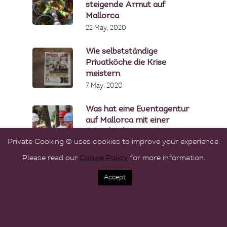
steigende Armut auf
Mallorca
22 May, 2020
Wie selbstständige
Privatköche die Krise
meistern
7 May, 2020
Was hat eine Eventagentur
auf Mallorca mit einer
Privatköchin gemeinsam?
Private Cooking © uses cookies to improve your experience.
16 April, 2020
Please read our
Cookie Policy
for more information.
Accept