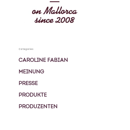
KOCHBUCH
PRIVATKÖCHIN
SPECIALS
Categories
MEHRTAGES PAKETE
KONTAKT
CAROLINE FABIAN
EVENTS
MEINUNG
BLOG
FOOD TOUREN
PRESSE
PRODUKTE
ÜBER UNS
PRODUZENTEN
GESCHICHTE
MEIN GÄSTEBUCH