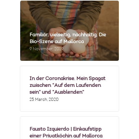
PRESSE & MEDIEN
PRODUZENTEN
Familiär, vielseitig, nachhaltig. Die
MENÜBEISPIELE
Bio-Szene auf Mallorca
9 November, 2019
FOTOGALERIE
NEWSLETTER
In der Coronakrise. Mein Spagat
zwischen “Auf dem Laufenden
FAQS
sein” und “Ausblenden”
25 March, 2020
Fausto Izquierdo | Einkaufstipp
einer Privatköchin auf Mallorca